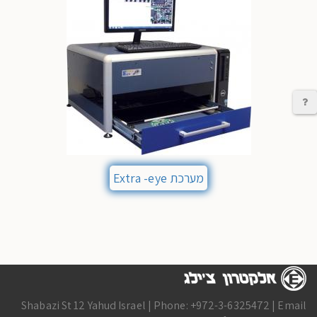
יצירת קשר
מערכת Extra -eye
Shabazi St 12 Yahud Israel | Phone: +972-3-6325472 | Email