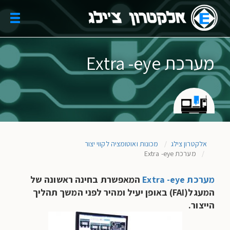
Skip
to
oggle
main
gation
content
מערכת Extra -eye
אלקטרון צילג
מכונות ואוטומציה לקווי יצור
מערכת Extra -eye
מערכת
Extra -eye
המאפשרת בחינה ראשונה של
המעגל(
FAI
) באופן יעיל ומהיר לפני המשך תהליך
הייצור.