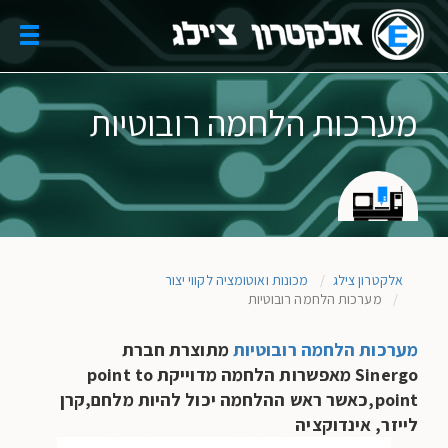
Skip
to
oggle
main
gation
content
מערכות הלחמה רובוטיות
אלקטרון צילג
מכונות ואוטומציה לקווי יצור
מערכות הלחמה רובוטיות
מערכות הלחמה רובוטיות
מתוצרת חברת
Sinergo
מאפשרות הלחמה מדוייקת
point to
point
,כאשר ראש ההלחמה יכול להיות מלחם
,קרן
לייזר, אינדוקציה