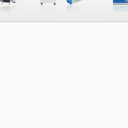
מערכות להלחמת
מערכות בדיקה
גל (Wave
AOI
Soldering)
מערכת Extra -
מערכות להלחמת
eye
גל סלקטיבי
מיקרוסקופים
(Selective
שולחניים
Soldering)
Loopa
תנורי Reflow
מערכות הלחמה
באדים(Vapor
Phase)
מערכות הלחמה