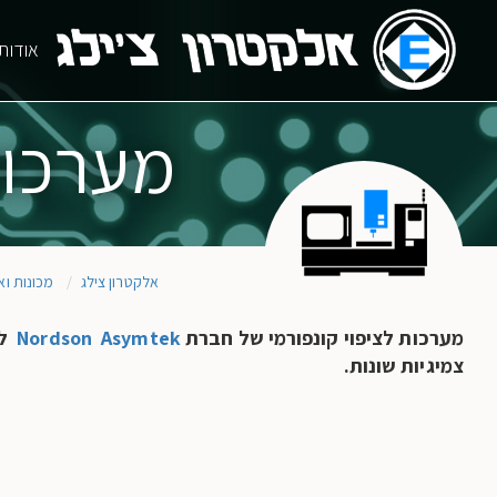
Skip
ain
to
אודות
main
ion
content
מערכות
אלקטרון צילג
מכונות ואו
מערכות לציפוי קונפורמי של חברת
Nordson Asymtek
ל
צמיגיות שונות.