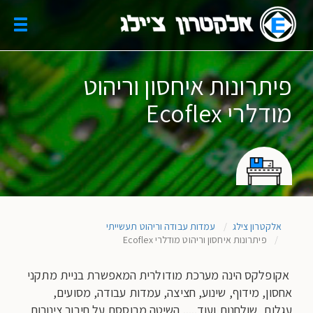
Skip
to
oggle
main
gation
content
פיתרונות איחסון וריהוט
מודלרי Ecoflex
אלקטרון צילג
עמדות עבודה וריהוט תעשייתי
פיתרונות איחסון וריהוט מודלרי Ecoflex
אקופלקס הינה מערכת מודולרית המאפשרת בניית מתקני
אחסון, מידוף, שינוע, חציצה, עמדות עבודה, מסועים,
עגלות, שולחנות ועוד.....
השיטה מבוססת על חיבור צינורות