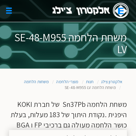
Skip
to
oggle
main
gation
content
משחת הלחמה SE-48-M955
LV
אלקטרון צילג
חנות
מוצרי הלחמה
משחות הלחמה
משחת הלחמה SE-48-M955 LV
משחת הלחמה Sn37Pb של חברת KOKI
היפנית .נקודת היתוך של 183 מעלות, בעלת
כושר הלחמה מעולה גם ברכיבי FP ו BGA