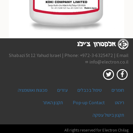
שליחת הודעה
Shabazi St 12 Yahud Israel | Phone: +972-3-6325472 | Email
info@electron.co.il
חומרים
טיפול בכבלים
עזרים
מכונות ואוטומציה
ריהוט
Pop-up Contact
תקנון האתר
תקנון ביטול עסקה
All rights reserved for Electron Chilag