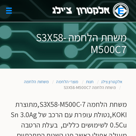
Skip
to
oggle
main
gation
content
משחת הלחמה S3X58-
M500C7
אלקטרון צילג
חנות
מוצרי הלחמה
משחות הלחמה
משחת הלחמה S3X58-M500C7
משחת הלחמה S3X58-M500C-7,מתוצרת
KOKI,נטולת עופרת עם הרכב של Sn 3.0Ag
0.5Cu לשימושים כללים, בעלת הרטבה
מעולה אפילו כאשר פני השטח המתכתיים