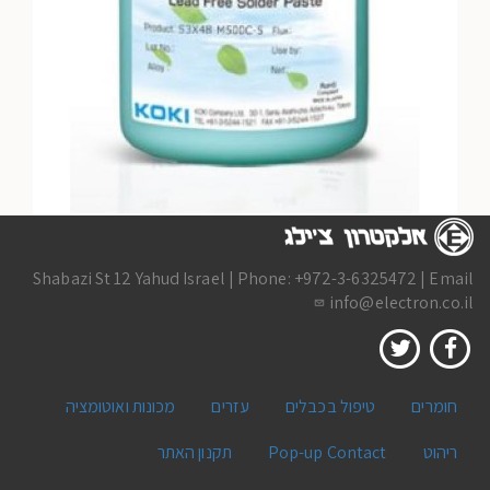
שליחת הודעה
Shabazi St 12 Yahud Israel | Phone: +972-3-6325472 | Email
info@electron.co.il
חומרים
טיפול בכבלים
עזרים
מכונות ואוטומציה
ריהוט
Pop-up Contact
תקנון האתר