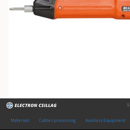
S
Materials
Cables processing
Auxiliary Equipment