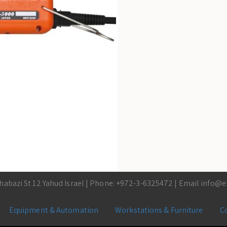
habazi St 12 Yahud Israel | Phone: +972-3-6325472 | Email
info@el
Equipment & Automation
Workstations & Furniture
C